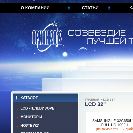
О КОМПАНИИ
СТАТЬИ
К
КАТАЛОГ
ГЛАВНАЯ
LCD 32"
LCD 32"
LCD -ТЕЛЕВИЗОРЫ
МОНИТОРЫ
SAMSUNG LE-32C650L
FULL HD 100ГЦ
НОУТБУКИ
(на заказ в теч. 1-7 дней