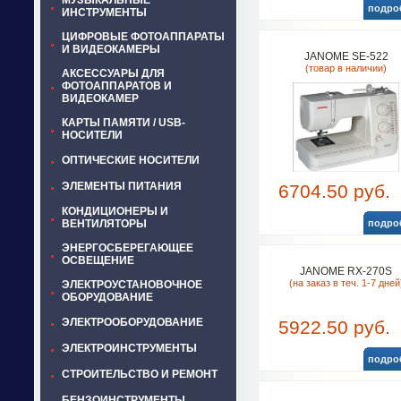
МУЗЫКАЛЬНЫЕ
подро
ИНСТРУМЕНТЫ
ЦИФРОВЫЕ ФОТОАППАРАТЫ
И ВИДЕОКАМЕРЫ
JANOME SE-522
(товар в наличии)
АКСЕССУАРЫ ДЛЯ
ФОТОАППАРАТОВ И
ВИДЕОКАМЕР
КАРТЫ ПАМЯТИ / USB-
НОСИТЕЛИ
ОПТИЧЕСКИЕ НОСИТЕЛИ
ЭЛЕМЕНТЫ ПИТАНИЯ
6704.50 руб.
КОНДИЦИОНЕРЫ И
ВЕНТИЛЯТОРЫ
подро
ЭНЕРГОСБЕРЕГАЮЩЕЕ
ОСВЕЩЕНИЕ
JANOME RX-270S
(на заказ в теч. 1-7 дней
ЭЛЕКТРОУСТАНОВОЧНОЕ
ОБОРУДОВАНИЕ
ЭЛЕКТРООБОРУДОВАНИЕ
5922.50 руб.
ЭЛЕКТРОИНСТРУМЕНТЫ
подро
СТРОИТЕЛЬСТВО И РЕМОНТ
БЕНЗОИНСТРУМЕНТЫ