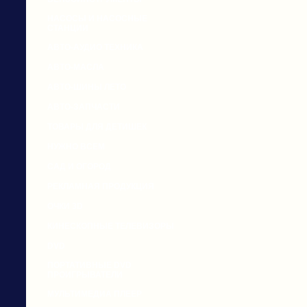
НАСОСЫ И НАСОСНЫЕ
СТАНЦИИ
АВТО-АУДИО ТЕХНИКА
АВТО-МАСЛА
АВТО-ШИНЫ ЛЕТО
АВТО-ЗАПЧАСТИ
ТОВАРЫ ДЛЯ ДЕТИШЕК
НУЖНО ВСЕМ
САД И ОГОРОД
РЕКЛАМНАЯ ПРОДУКЦИЯ
ОЧКИ 3D
КИНЕСКОПНЫЕ ТЕЛЕВИЗОРЫ
DVD
ПОРТАТИВНЫЕ DVD
ПРОИГРЫВАТЕЛИ
МУЛЬТИМЕДИА ПЛЕЕР