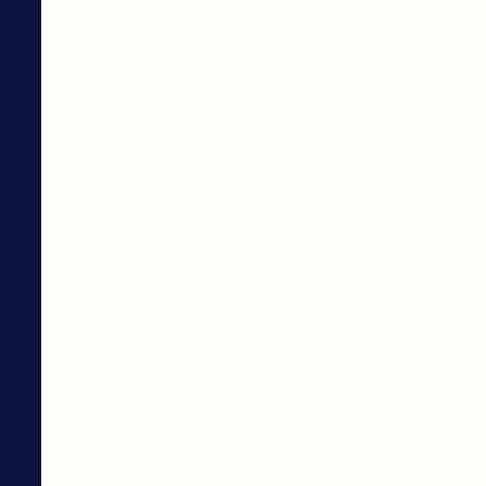
МУЗЫКАЛЬНЫЕ
ИНСТРУМЕНТЫ
ЦИФРОВЫЕ ФОТОАППАРАТЫ
И ВИДЕОКАМЕРЫ
АКСЕССУАРЫ ДЛЯ
ФОТОАППАРАТОВ И
ВИДЕОКАМЕР
КАРТЫ ПАМЯТИ / USB-
НОСИТЕЛИ
ОПТИЧЕСКИЕ НОСИТЕЛИ
ЭЛЕМЕНТЫ ПИТАНИЯ
КОНДИЦИОНЕРЫ И
ВЕНТИЛЯТОРЫ
ЭНЕРГОСБЕРЕГАЮЩЕЕ
ОСВЕЩЕНИЕ
ЭЛЕКТРОУСТАНОВОЧНОЕ
ОБОРУДОВАНИЕ
ЭЛЕКТРООБОРУДОВАНИЕ
ЭЛЕКТРОИНСТРУМЕНТЫ
СТРОИТЕЛЬСТВО И РЕМОНТ
БЕНЗОИНСТРУМЕНТЫ