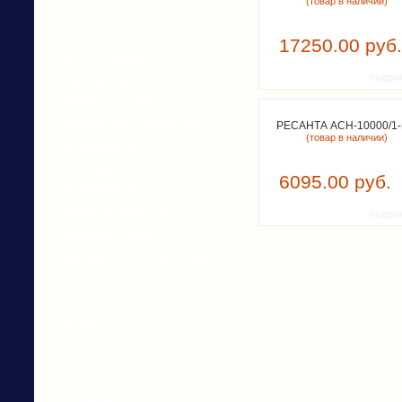
(товар в наличии)
ВСТРАИВАЕМАЯ ТЕХНИКА
17250.00 руб.
ОТОПЛЕНИЕ И
ВОДОСНАБЖЕНИЕ
подро
КОНВЕКТОРЫ
ЭЛЕКТРИЧЕСКИЕ
РАДИАТОРЫ ОТОПЛЕНИЯ
РЕСАНТА ACH-10000/1
(товар в наличии)
ТЕПЛЫЙ ПОЛ
МЕТЕОСТАНЦИИ, ЧАСЫ И
6095.00 руб.
ТЕРМОМЕТРЫ
ВОДОНАГРЕВАТЕЛИ
подро
НАКОПИТЕЛЬНЫЕ
ЭЛЕКТРИЧЕСКИЕ
ПЛАЗМЕННЫЕ ТЕЛЕВИЗОРЫ
LED-ТЕЛЕВИЗОРЫ
АКСЕССУАРЫ ДЛЯ ТЕЛЕ-
ВИДЕО
КАБЕЛИ
АУДИО