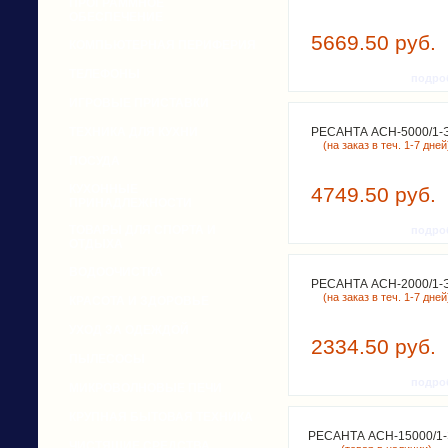
ПРОГРАММНОЕ
ОБЕСПЕЧЕНИЕ
5669.50 руб.
КОМПЬЮТЕРНАЯ ПЕРИФЕРИЯ
ТЕЛЕФОНЫ
подро
ИГРОВЫЕ ПРИСТАВКИ
ТЕХНИКА ДЛЯ КУХНИ
РЕСАНТА ACH-5000/1-
(на заказ в теч. 1-7 дней
ПОСУДА
КУХОННЫЕ
4749.50 руб.
ПРИНАДЛЕЖНОСТИ
ТОВАРЫ ДЛЯ СПОРТА И
подро
ОТДЫХА
ВОДООЧИСТКА
РЕСАНТА ACH-2000/1-
(на заказ в теч. 1-7 дней
КРАСОТА И ЗДОРОВЬЕ
УХОД ЗА ОДЕЖДОЙ
2334.50 руб.
ПЫЛЕСОСЫ
подро
МИКРОВОЛНОВЫЕ ПЕЧИ
КРУПНАЯ БЫТОВАЯ ТЕХНИКА
РЕСАНТА ACH-15000/1
ЧИСТЯЩИЕ СРЕДСТВА