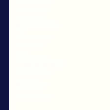
ЭЛЕКТРОННЫЕ КНИГИ
СИСТЕМНЫЕ БЛОКИ
ПРИНТЕРЫ И МФУ
СЕТЕВОЕ ОБОРУДОВАНИЕ
РАЦИИ
СИГНАЛИЗАЦИИ GSM
ТОВАРЫ TV-SHOP
ЧАСЫ
ВОДОНАГРЕВАТЕЛИ
ПРОТОЧНЫЕ ЭЛЕКТРИЧЕСКИЕ
ВОДОНАГРЕВАТЕЛИ
ПРОТОЧНЫЕ ГАЗОВЫЕ
МИНИМОЙКИ
АКСЕССУАРЫ ДЛЯ
МИНИМОЕК
АВТО-КОМПРЕССОРА