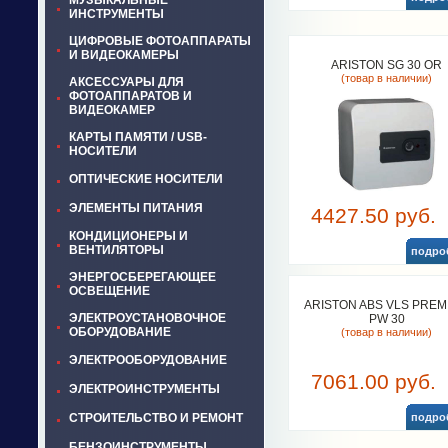
МУЗЫКАЛЬНЫЕ
ИНСТРУМЕНТЫ
ЦИФРОВЫЕ ФОТОАППАРАТЫ
И ВИДЕОКАМЕРЫ
ARISTON SG 30 OR
(товар в наличии)
АКСЕССУАРЫ ДЛЯ
ФОТОАППАРАТОВ И
ВИДЕОКАМЕР
КАРТЫ ПАМЯТИ / USB-
НОСИТЕЛИ
ОПТИЧЕСКИЕ НОСИТЕЛИ
ЭЛЕМЕНТЫ ПИТАНИЯ
4427.50 руб.
КОНДИЦИОНЕРЫ И
ВЕНТИЛЯТОРЫ
подро
ЭНЕРГОСБЕРЕГАЮЩЕЕ
ОСВЕЩЕНИЕ
ARISTON ABS VLS PREM
ЭЛЕКТРОУСТАНОВОЧНОЕ
PW 30
ОБОРУДОВАНИЕ
(товар в наличии)
ЭЛЕКТРООБОРУДОВАНИЕ
7061.00 руб.
ЭЛЕКТРОИНСТРУМЕНТЫ
СТРОИТЕЛЬСТВО И РЕМОНТ
подро
БЕНЗОИНСТРУМЕНТЫ