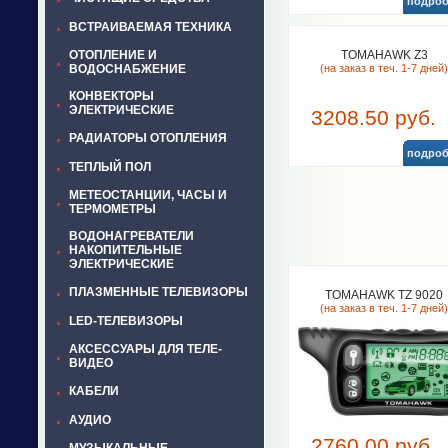
подроб
ВСТРАИВАЕМАЯ ТЕХНИКА
ОТОПЛЕНИЕ И
TOMAHAWK Z3
ВОДОСНАБЖЕНИЕ
(на заказ в теч. 1-7 дней)
КОНВЕКТОРЫ
ЭЛЕКТРИЧЕСКИЕ
3208.50 руб.
РАДИАТОРЫ ОТОПЛЕНИЯ
подроб
ТЕПЛЫЙ ПОЛ
МЕТЕОСТАНЦИИ, ЧАСЫ И
ТЕРМОМЕТРЫ
ВОДОНАГРЕВАТЕЛИ
НАКОПИТЕЛЬНЫЕ
ЭЛЕКТРИЧЕСКИЕ
ПЛАЗМЕННЫЕ ТЕЛЕВИЗОРЫ
TOMAHAWK TZ 9020
(на заказ в теч. 1-7 дней)
LED-ТЕЛЕВИЗОРЫ
АКСЕССУАРЫ ДЛЯ ТЕЛЕ-
ВИДЕО
КАБЕЛИ
АУДИО
2760.00 руб.