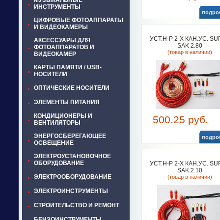
МУЗЫКАЛЬНЫЕ
ИНСТРУМЕНТЫ
подро
ЦИФРОВЫЕ ФОТОАППАРАТЫ
И ВИДЕОКАМЕРЫ
УСТ.Н-Р 2-Х КАН.УС. S
АКСЕССУАРЫ ДЛЯ
SAK 2.80
ФОТОАППАРАТОВ И
(товар в наличии)
ВИДЕОКАМЕР
КАРТЫ ПАМЯТИ / USB-
НОСИТЕЛИ
ОПТИЧЕСКИЕ НОСИТЕЛИ
ЭЛЕМЕНТЫ ПИТАНИЯ
КОНДИЦИОНЕРЫ И
500.25 руб.
ВЕНТИЛЯТОРЫ
ЭНЕРГОСБЕРЕГАЮЩЕЕ
подро
ОСВЕЩЕНИЕ
ЭЛЕКТРОУСТАНОВОЧНОЕ
ОБОРУДОВАНИЕ
УСТ.Н-Р 2-Х КАН.УС. S
SAK 2.10
ЭЛЕКТРООБОРУДОВАНИЕ
(товар в наличии)
ЭЛЕКТРОИНСТРУМЕНТЫ
СТРОИТЕЛЬСТВО И РЕМОНТ
БЕНЗОИНСТРУМЕНТЫ