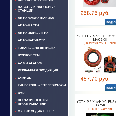
НАСОСЫ И НАСОСНЫЕ
СТАНЦИИ
258.75 руб.
АВТО-АУДИО ТЕХНИКА
подро
АВТО-МАСЛА
АВТО-ШИНЫ ЛЕТО
УСТ.Н-Р 2-Х КАН.УС. MY
MAK 2.08
АВТО-ЗАПЧАСТИ
(на заказ в теч. 1-7 дней
ТОВАРЫ ДЛЯ ДЕТИШЕК
НУЖНО ВСЕМ
САД И ОГОРОД
РЕКЛАМНАЯ ПРОДУКЦИЯ
457.70 руб.
ОЧКИ 3D
КИНЕСКОПНЫЕ ТЕЛЕВИЗОРЫ
подро
DVD
ПОРТАТИВНЫЕ DVD
УСТ.Н-Р 2-Х КАН.УС. FUSI
ПРОИГРЫВАТЕЛИ
AK 2-8
(товар в наличии)
МУЛЬТИМЕДИА ПЛЕЕР