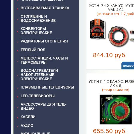
УСТ.Н-Р 4-Х КАН.УС. MY
ВСТРАИВАЕМАЯ ТЕХНИКА
MAK 4.04
(на заказ в теч. 1-7 дней
ОТОПЛЕНИЕ И
ВОДОСНАБЖЕНИЕ
КОНВЕКТОРЫ
ЭЛЕКТРИЧЕСКИЕ
РАДИАТОРЫ ОТОПЛЕНИЯ
ТЕПЛЫЙ ПОЛ
844.10 руб.
МЕТЕОСТАНЦИИ, ЧАСЫ И
ТЕРМОМЕТРЫ
подро
ВОДОНАГРЕВАТЕЛИ
НАКОПИТЕЛЬНЫЕ
ЭЛЕКТРИЧЕСКИЕ
УСТ.Н-Р 4-Х КАН.УС. FUSI
AK 4-8
ПЛАЗМЕННЫЕ ТЕЛЕВИЗОРЫ
(товар в наличии)
LED-ТЕЛЕВИЗОРЫ
АКСЕССУАРЫ ДЛЯ ТЕЛЕ-
ВИДЕО
КАБЕЛИ
АУДИО
655.50 руб.