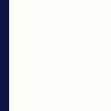
ЭЛЕКТРОННЫЕ КНИГИ
СИСТЕМНЫЕ БЛОКИ
ПРИНТЕРЫ И МФУ
СЕТЕВОЕ ОБОРУДОВАНИЕ
РАЦИИ
СИГНАЛИЗАЦИИ GSM
ТОВАРЫ TV-SHOP
ЧАСЫ
ВОДОНАГРЕВАТЕЛИ
ПРОТОЧНЫЕ ЭЛЕКТРИЧЕСКИЕ
ВОДОНАГРЕВАТЕЛИ
ПРОТОЧНЫЕ ГАЗОВЫЕ
МИНИМОЙКИ
АКСЕССУАРЫ ДЛЯ
МИНИМОЕК
АВТО-КОМПРЕССОРА