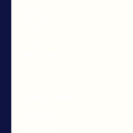
НАСОСЫ И НАСОСНЫЕ
СТАНЦИИ
АВТО-АУДИО ТЕХНИКА
АВТО-МАСЛА
АВТО-ШИНЫ ЛЕТО
АВТО-ЗАПЧАСТИ
ТОВАРЫ ДЛЯ ДЕТИШЕК
НУЖНО ВСЕМ
САД И ОГОРОД
РЕКЛАМНАЯ ПРОДУКЦИЯ
ОЧКИ 3D
КИНЕСКОПНЫЕ ТЕЛЕВИЗОРЫ
DVD
ПОРТАТИВНЫЕ DVD
ПРОИГРЫВАТЕЛИ
МУЛЬТИМЕДИА ПЛЕЕР