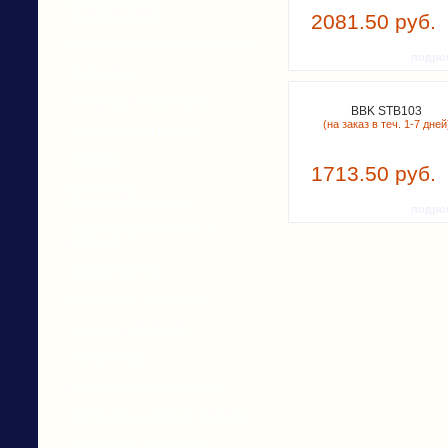
ПРОГРАММНОЕ
ОБЕСПЕЧЕНИЕ
2081.50 руб.
КОМПЬЮТЕРНАЯ ПЕРИФЕРИЯ
подро
ТЕЛЕФОНЫ
ИГРОВЫЕ ПРИСТАВКИ
BBK STB103
(на заказ в теч. 1-7 дней
ТЕХНИКА ДЛЯ КУХНИ
ПОСУДА
1713.50 руб.
КУХОННЫЕ
ПРИНАДЛЕЖНОСТИ
подро
ТОВАРЫ ДЛЯ СПОРТА И
ОТДЫХА
ВОДООЧИСТКА
КРАСОТА И ЗДОРОВЬЕ
УХОД ЗА ОДЕЖДОЙ
ПЫЛЕСОСЫ
МИКРОВОЛНОВЫЕ ПЕЧИ
КРУПНАЯ БЫТОВАЯ ТЕХНИКА
ЧИСТЯЩИЕ СРЕДСТВА