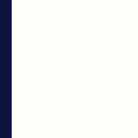
МУЗЫКАЛЬНЫЕ
ИНСТРУМЕНТЫ
ЦИФРОВЫЕ ФОТОАППАРАТЫ
И ВИДЕОКАМЕРЫ
АКСЕССУАРЫ ДЛЯ
ФОТОАППАРАТОВ И
ВИДЕОКАМЕР
КАРТЫ ПАМЯТИ / USB-
НОСИТЕЛИ
ОПТИЧЕСКИЕ НОСИТЕЛИ
ЭЛЕМЕНТЫ ПИТАНИЯ
КОНДИЦИОНЕРЫ И
ВЕНТИЛЯТОРЫ
ЭНЕРГОСБЕРЕГАЮЩЕЕ
ОСВЕЩЕНИЕ
ЭЛЕКТРОУСТАНОВОЧНОЕ
ОБОРУДОВАНИЕ
ЭЛЕКТРООБОРУДОВАНИЕ
ЭЛЕКТРОИНСТРУМЕНТЫ
СТРОИТЕЛЬСТВО И РЕМОНТ
БЕНЗОИНСТРУМЕНТЫ