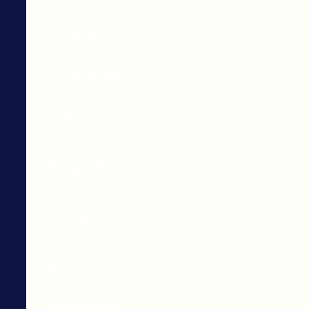
ВСТРАИВАЕМАЯ ТЕХНИКА
ОТОПЛЕНИЕ И
ВОДОСНАБЖЕНИЕ
КОНВЕКТОРЫ
ЭЛЕКТРИЧЕСКИЕ
РАДИАТОРЫ ОТОПЛЕНИЯ
ТЕПЛЫЙ ПОЛ
МЕТЕОСТАНЦИИ, ЧАСЫ И
ТЕРМОМЕТРЫ
ВОДОНАГРЕВАТЕЛИ
НАКОПИТЕЛЬНЫЕ
ЭЛЕКТРИЧЕСКИЕ
ПЛАЗМЕННЫЕ ТЕЛЕВИЗОРЫ
LED-ТЕЛЕВИЗОРЫ
АКСЕССУАРЫ ДЛЯ ТЕЛЕ-
ВИДЕО
КАБЕЛИ
АУДИО