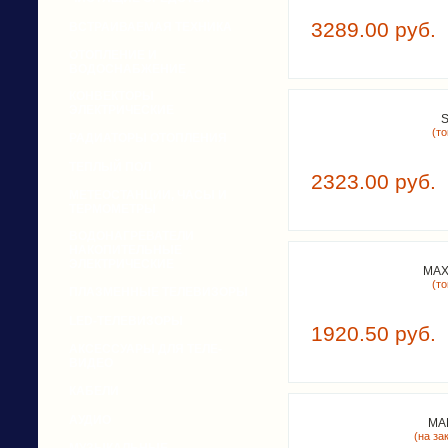
3289.00 руб.
ВСТРАИВАЕМАЯ ТЕХНИКА
ОТОПЛЕНИЕ И
ВОДОСНАБЖЕНИЕ
КОНВЕКТОРЫ
ЭЛЕКТРИЧЕСКИЕ
S
(т
РАДИАТОРЫ ОТОПЛЕНИЯ
ТЕПЛЫЙ ПОЛ
2323.00 руб.
МЕТЕОСТАНЦИИ, ЧАСЫ И
ТЕРМОМЕТРЫ
ВОДОНАГРЕВАТЕЛИ
НАКОПИТЕЛЬНЫЕ
ЭЛЕКТРИЧЕСКИЕ
MAX
(т
ПЛАЗМЕННЫЕ ТЕЛЕВИЗОРЫ
LED-ТЕЛЕВИЗОРЫ
1920.50 руб.
АКСЕССУАРЫ ДЛЯ ТЕЛЕ-
ВИДЕО
КАБЕЛИ
АУДИО
MA
(на зак