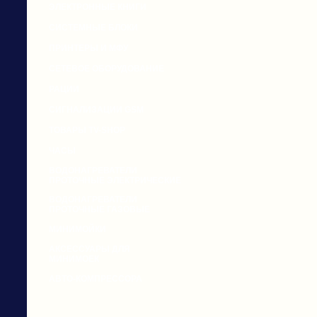
ЭЛЕКТРОННЫЕ КНИГИ
СИСТЕМНЫЕ БЛОКИ
ПРИНТЕРЫ И МФУ
СЕТЕВОЕ ОБОРУДОВАНИЕ
РАЦИИ
СИГНАЛИЗАЦИИ GSM
ТОВАРЫ TV-SHOP
ЧАСЫ
ВОДОНАГРЕВАТЕЛИ
ПРОТОЧНЫЕ ЭЛЕКТРИЧЕСКИЕ
ВОДОНАГРЕВАТЕЛИ
ПРОТОЧНЫЕ ГАЗОВЫЕ
МИНИМОЙКИ
АКСЕССУАРЫ ДЛЯ
МИНИМОЕК
АВТО-КОМПРЕССОРА