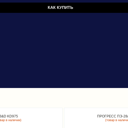
КАК КУПИТЬ
B&D KD975
ПРОГРЕСС ПЭ-28/
овар в наличии)
(товар в налич