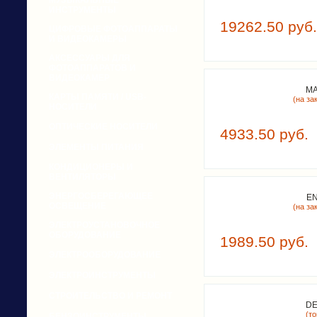
МУЗЫКАЛЬНЫЕ
ИНСТРУМЕНТЫ
19262.50 руб.
ЦИФРОВЫЕ ФОТОАППАРАТЫ
И ВИДЕОКАМЕРЫ
АКСЕССУАРЫ ДЛЯ
ФОТОАППАРАТОВ И
ВИДЕОКАМЕР
MA
КАРТЫ ПАМЯТИ / USB-
(на зак
НОСИТЕЛИ
ОПТИЧЕСКИЕ НОСИТЕЛИ
4933.50 руб.
ЭЛЕМЕНТЫ ПИТАНИЯ
КОНДИЦИОНЕРЫ И
ВЕНТИЛЯТОРЫ
ЭНЕРГОСБЕРЕГАЮЩЕЕ
EN
ОСВЕЩЕНИЕ
(на зак
ЭЛЕКТРОУСТАНОВОЧНОЕ
ОБОРУДОВАНИЕ
1989.50 руб.
ЭЛЕКТРООБОРУДОВАНИЕ
ЭЛЕКТРОИНСТРУМЕНТЫ
СТРОИТЕЛЬСТВО И РЕМОНТ
DE
(т
БЕНЗОИНСТРУМЕНТЫ