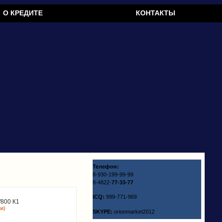
О КРЕДИТЕ
КОНТАКТЫ
Телефон:
8-930-199-99-99
8-4822-
77-33-77
ICQ:
999-771-969
800 К1
ии)
SKYPE:
orionmarket2012