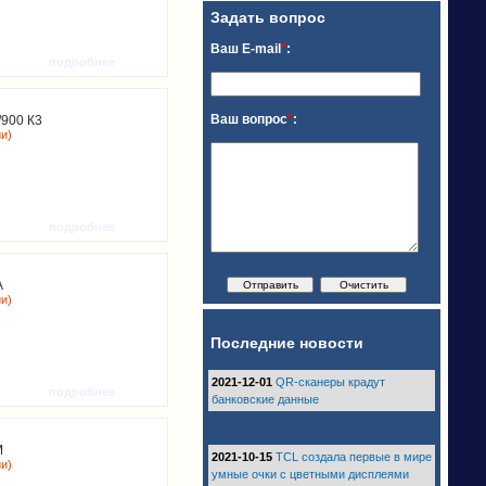
Задать вопрос
Ваш E-mail
*
:
подробнее
Ваш вопрос
*
:
900 К3
ии)
подробнее
A
ии)
Последние новости
2021-12-01
QR-сканеры крадут
подробнее
банковские данные
M
2021-10-15
TCL создала первые в мире
ии)
умные очки с цветными дисплеями