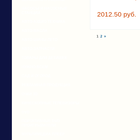
НАСОСЫ И НАСОСНЫЕ
СТАНЦИИ
2012.50 руб.
АВТО-АУДИО ТЕХНИКА
АВТО-МАСЛА
1
2
»
АВТО-ШИНЫ ЛЕТО
АВТО-ЗАПЧАСТИ
ТОВАРЫ ДЛЯ ДЕТИШЕК
НУЖНО ВСЕМ
САД И ОГОРОД
РЕКЛАМНАЯ ПРОДУКЦИЯ
ОЧКИ 3D
КИНЕСКОПНЫЕ ТЕЛЕВИЗОРЫ
DVD
ПОРТАТИВНЫЕ DVD
ПРОИГРЫВАТЕЛИ
МУЛЬТИМЕДИА ПЛЕЕР