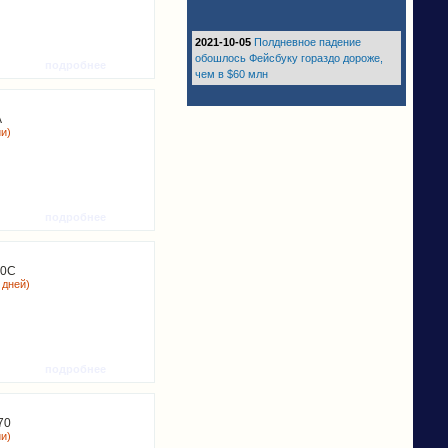
2021-10-05
Полдневное падение
обошлось Фейсбуку гораздо дороже,
подробнее
чем в $60 млн
A
ии)
подробнее
10C
 дней)
подробнее
70
ии)