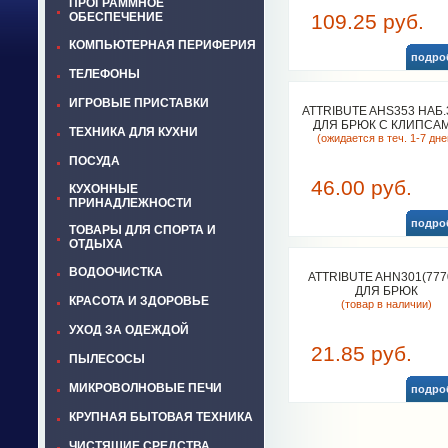
ПРОГРАММНОЕ
ОБЕСПЕЧЕНИЕ
109.25 руб.
КОМПЬЮТЕРНАЯ ПЕРИФЕРИЯ
подро
ТЕЛЕФОНЫ
ИГРОВЫЕ ПРИСТАВКИ
ATTRIBUTE AHS353 НАБ
ДЛЯ БРЮК С КЛИПСА
ТЕХНИКА ДЛЯ КУХНИ
(ожидается в теч. 1-7 дне
ПОСУДА
46.00 руб.
КУХОННЫЕ
ПРИНАДЛЕЖНОСТИ
подро
ТОВАРЫ ДЛЯ СПОРТА И
ОТДЫХА
ВОДООЧИСТКА
ATTRIBUTE AHN301(777
ДЛЯ БРЮК
КРАСОТА И ЗДОРОВЬЕ
(товар в наличии)
УХОД ЗА ОДЕЖДОЙ
21.85 руб.
ПЫЛЕСОСЫ
МИКРОВОЛНОВЫЕ ПЕЧИ
подро
КРУПНАЯ БЫТОВАЯ ТЕХНИКА
ЧИСТЯЩИЕ СРЕДСТВА