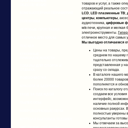
ПРОГРАММНОЕ
товаров и услуг, а также оп
ОБЕСПЕЧЕНИЕ
отражающий реальное сост
КОМПЬЮТЕРНАЯ ПЕРИФЕРИЯ
LCD
,
LED плазменные
ТВ
;
центры
,
компьютеры
, акс
ТЕЛЕФОНЫ
аудиотехника,
цифровые ф
м/в печи, крупная и мелкая
ИГРОВЫЕ ПРИСТАВКИ
электроинструменты.
Гипер
отличное место для самых у
ТЕХНИКА ДЛЯ КУХНИ
Мы выгодно отличаемся от
ПОСУДА
Цены на товары, пре
КУХОННЫЕ
среднем по нашему г
ПРИНАДЛЕЖНОСТИ
тщательно отслежива
представленная у на
ТОВАРЫ ДЛЯ СПОРТА И
ОТДЫХА
сразу со склада.
В каталоге нашего 
ВОДООЧИСТКА
более 20000 товаров
пополняется и обнов
КРАСОТА И ЗДОРОВЬЕ
Поиск по каталогу о
создаем все условия
УХОД ЗА ОДЕЖДОЙ
интерфейс, возможно
ПЫЛЕСОСЫ
наличие полной инф
основных ракурсах. 
МИКРОВОЛНОВЫЕ ПЕЧИ
полностью уверены в
консультанты готовы
КРУПНАЯ БЫТОВАЯ ТЕХНИКА
Мы отвечаем за высо
ЧИСТЯЩИЕ СРЕДСТВА