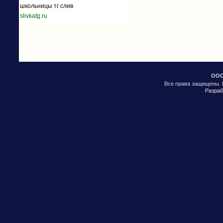
школьницы тг слив
slivkatg.ru
ООО
Все права защищены. 
Разраб