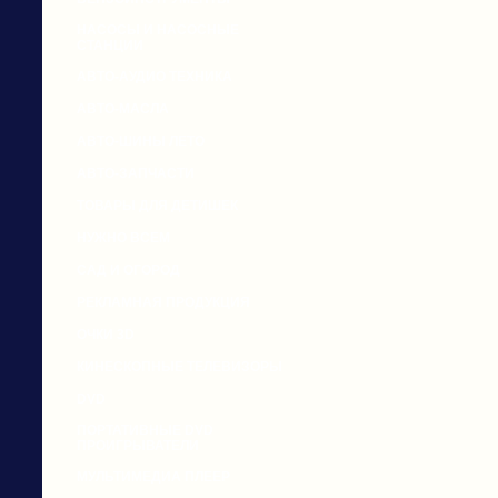
НАСОСЫ И НАСОСНЫЕ
СТАНЦИИ
АВТО-АУДИО ТЕХНИКА
АВТО-МАСЛА
АВТО-ШИНЫ ЛЕТО
АВТО-ЗАПЧАСТИ
ТОВАРЫ ДЛЯ ДЕТИШЕК
НУЖНО ВСЕМ
САД И ОГОРОД
РЕКЛАМНАЯ ПРОДУКЦИЯ
ОЧКИ 3D
КИНЕСКОПНЫЕ ТЕЛЕВИЗОРЫ
DVD
ПОРТАТИВНЫЕ DVD
ПРОИГРЫВАТЕЛИ
МУЛЬТИМЕДИА ПЛЕЕР