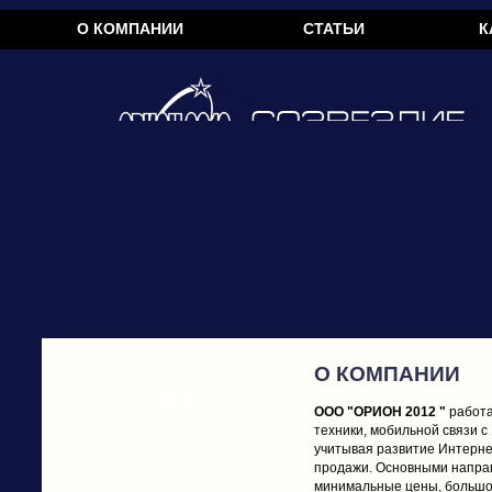
О КОМПАНИИ
СТАТЬИ
К
КАТАЛОГ
О КОМПАНИИ
LCD -ТЕЛЕВИЗОРЫ
ООО "ОРИОН 2012 "
работа
техники, мобильной связи с
МОНИТОРЫ
учитывая развитие Интернет
НОУТБУКИ
продажи. Основными напра
минимальные цены, большой