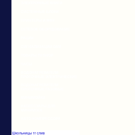
ЭЛЕКТРОННЫЕ КНИГИ
СИСТЕМНЫЕ БЛОКИ
ПРИНТЕРЫ И МФУ
СЕТЕВОЕ ОБОРУДОВАНИЕ
РАЦИИ
СИГНАЛИЗАЦИИ GSM
ТОВАРЫ TV-SHOP
ЧАСЫ
ВОДОНАГРЕВАТЕЛИ
ПРОТОЧНЫЕ ЭЛЕКТРИЧЕСКИЕ
ВОДОНАГРЕВАТЕЛИ
ПРОТОЧНЫЕ ГАЗОВЫЕ
МИНИМОЙКИ
АКСЕССУАРЫ ДЛЯ
МИНИМОЕК
АВТО-КОМПРЕССОРА
Школьницы тг слив