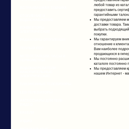
предоставляем гаран
любой товар из ката
ВСТРАИВАЕМАЯ ТЕХНИКА
предоставить сертиф
гарантийными талон
ОТОПЛЕНИЕ И
Мы предоставляем м
ВОДОСНАБЖЕНИЕ
доставки товара. Та
КОНВЕКТОРЫ
выбрать подходящий
ЭЛЕКТРИЧЕСКИЕ
покупки.
Мы гарантируем вни
РАДИАТОРЫ ОТОПЛЕНИЯ
отношение к клиента
ТЕПЛЫЙ ПОЛ
Вам наиболее подро
продающихся в гипер
МЕТЕОСТАНЦИИ, ЧАСЫ И
Мы постоянно расши
ТЕРМОМЕТРЫ
каталоге постоянно 
ВОДОНАГРЕВАТЕЛИ
Мы предоставляем кр
НАКОПИТЕЛЬНЫЕ
нашем Интернет - ма
ЭЛЕКТРИЧЕСКИЕ
ПЛАЗМЕННЫЕ ТЕЛЕВИЗОРЫ
LED-ТЕЛЕВИЗОРЫ
АКСЕССУАРЫ ДЛЯ ТЕЛЕ-
ВИДЕО
КАБЕЛИ
АУДИО