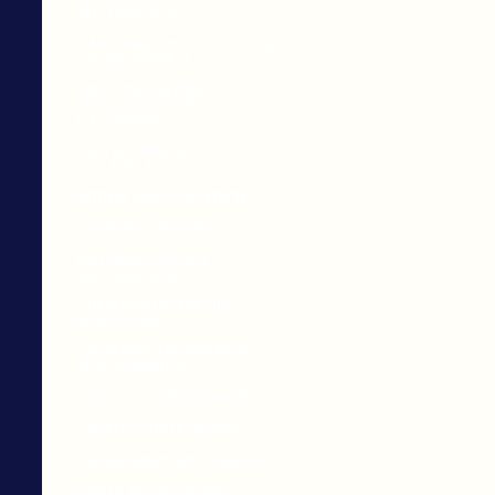
МУЗЫКАЛЬНЫЕ
ИНСТРУМЕНТЫ
ЦИФРОВЫЕ ФОТОАППАРАТЫ
И ВИДЕОКАМЕРЫ
АКСЕССУАРЫ ДЛЯ
ФОТОАППАРАТОВ И
ВИДЕОКАМЕР
КАРТЫ ПАМЯТИ / USB-
НОСИТЕЛИ
ОПТИЧЕСКИЕ НОСИТЕЛИ
ЭЛЕМЕНТЫ ПИТАНИЯ
КОНДИЦИОНЕРЫ И
ВЕНТИЛЯТОРЫ
ЭНЕРГОСБЕРЕГАЮЩЕЕ
ОСВЕЩЕНИЕ
ЭЛЕКТРОУСТАНОВОЧНОЕ
ОБОРУДОВАНИЕ
ЭЛЕКТРООБОРУДОВАНИЕ
ЭЛЕКТРОИНСТРУМЕНТЫ
СТРОИТЕЛЬСТВО И РЕМОНТ
БЕНЗОИНСТРУМЕНТЫ