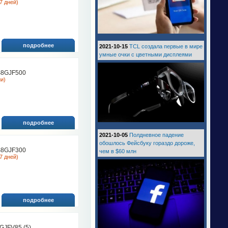
7 дней)
подробнее
2021-10-15
TCL создала первые в мире
умные очки с цветными дисплеями
8GJF500
ии)
подробнее
2021-10-05
Полдневное падение
обошлось Фейсбуку гораздо дороже,
8GJF300
чем в $60 млн
7 дней)
подробнее
JFV85 (5)