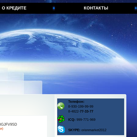
О КРЕДИТЕ
КОНТАКТЫ
Телефон:
8-930-199-99-99
8-4822-
77-33-77
ICQ:
999-771-969
8GJFV95D
ии)
SKYPE:
orionmarket2012