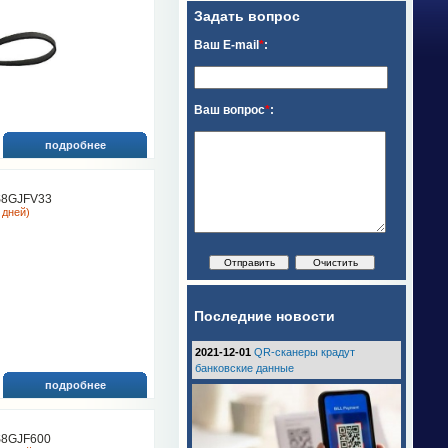
Задать вопрос
Ваш E-mail
*
:
Ваш вопрос
*
:
подробнее
8GJFV33
 дней)
Последние новости
2021-12-01
QR-сканеры крадут
банковские данные
подробнее
8GJF600