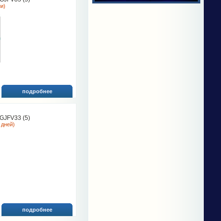
ии)
подробнее
JFV33 (5)
 дней)
подробнее