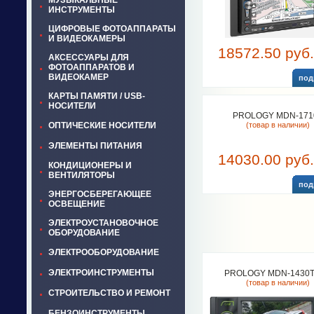
МУЗЫКАЛЬНЫЕ
ИНСТРУМЕНТЫ
ЦИФРОВЫЕ ФОТОАППАРАТЫ
И ВИДЕОКАМЕРЫ
18572.50 руб.
АКСЕССУАРЫ ДЛЯ
ФОТОАППАРАТОВ И
ВИДЕОКАМЕР
под
КАРТЫ ПАМЯТИ / USB-
НОСИТЕЛИ
PROLOGY MDN-171
ОПТИЧЕСКИЕ НОСИТЕЛИ
(товар в наличии)
ЭЛЕМЕНТЫ ПИТАНИЯ
14030.00 руб.
КОНДИЦИОНЕРЫ И
ВЕНТИЛЯТОРЫ
под
ЭНЕРГОСБЕРЕГАЮЩЕЕ
ОСВЕЩЕНИЕ
ЭЛЕКТРОУСТАНОВОЧНОЕ
ОБОРУДОВАНИЕ
ЭЛЕКТРООБОРУДОВАНИЕ
ЭЛЕКТРОИНСТРУМЕНТЫ
PROLOGY MDN-1430T
(товар в наличии)
СТРОИТЕЛЬСТВО И РЕМОНТ
БЕНЗОИНСТРУМЕНТЫ