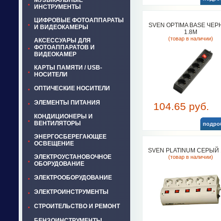
МУЗЫКАЛЬНЫЕ
ИНСТРУМЕНТЫ
ЦИФРОВЫЕ ФОТОАППАРАТЫ
SVEN OPTIMA BASE ЧЕ
И ВИДЕОКАМЕРЫ
1.8М
(товар в наличии)
АКСЕССУАРЫ ДЛЯ
ФОТОАППАРАТОВ И
ВИДЕОКАМЕР
КАРТЫ ПАМЯТИ / USB-
НОСИТЕЛИ
ОПТИЧЕСКИЕ НОСИТЕЛИ
ЭЛЕМЕНТЫ ПИТАНИЯ
104.65 руб.
КОНДИЦИОНЕРЫ И
ВЕНТИЛЯТОРЫ
подро
ЭНЕРГОСБЕРЕГАЮЩЕЕ
ОСВЕЩЕНИЕ
SVEN PLATINUM СЕРЫЙ 
ЭЛЕКТРОУСТАНОВОЧНОЕ
(товар в наличии)
ОБОРУДОВАНИЕ
ЭЛЕКТРООБОРУДОВАНИЕ
ЭЛЕКТРОИНСТРУМЕНТЫ
СТРОИТЕЛЬСТВО И РЕМОНТ
БЕНЗОИНСТРУМЕНТЫ