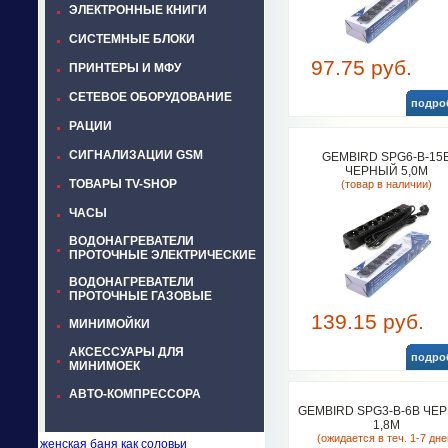
ЭЛЕКТРОННЫЕ КНИГИ
СИСТЕМНЫЕ БЛОКИ
97.75 руб.
ПРИНТЕРЫ И МФУ
СЕТЕВОЕ ОБОРУДОВАНИЕ
подро
РАЦИИ
СИГНАЛИЗАЦИИ GSM
GEMBIRD SPG6-B-15
ЧЕРНЫЙ 5,0М
ТОВАРЫ TV-SHOP
(товар в наличии)
ЧАСЫ
ВОДОНАГРЕВАТЕЛИ
ПРОТОЧНЫЕ ЭЛЕКТРИЧЕСКИЕ
ВОДОНАГРЕВАТЕЛИ
ПРОТОЧНЫЕ ГАЗОВЫЕ
139.15 руб.
МИНИМОЙКИ
АКСЕССУАРЫ ДЛЯ
подро
МИНИМОЕК
АВТО-КОМПРЕССОРА
GEMBIRD SPG3-B-6B ЧЕ
1,8М
(ожидается в теч. 1-7 дне
женская баня как соловьи