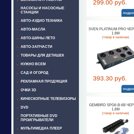
299.00 руб.
НАСОСЫ И НАСОСНЫЕ
СТАНЦИИ
подро
АВТО-АУДИО ТЕХНИКА
SVEN PLATINUM PRO ЧЕ
АВТО-МАСЛА
1.8М
(товар в наличии)
АВТО-ШИНЫ ЛЕТО
АВТО-ЗАПЧАСТИ
ТОВАРЫ ДЛЯ ДЕТИШЕК
НУЖНО ВСЕМ
САД И ОГОРОД
393.30 руб.
РЕКЛАМНАЯ ПРОДУКЦИЯ
подро
ОЧКИ 3D
КИНЕСКОПНЫЕ ТЕЛЕВИЗОРЫ
GEMBIRD SPG6-B-6B ЧЕ
DVD
1,8М
(товар в наличии)
ПОРТАТИВНЫЕ DVD
ПРОИГРЫВАТЕЛИ
МУЛЬТИМЕДИА ПЛЕЕР