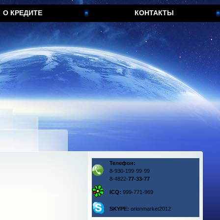
О КРЕДИТЕ
КОНТАКТЫ
Телефон:
8-930-199-99-99
8-4822-
77-33-77
ICQ:
999-771-969
SKYPE:
orionmarket2012