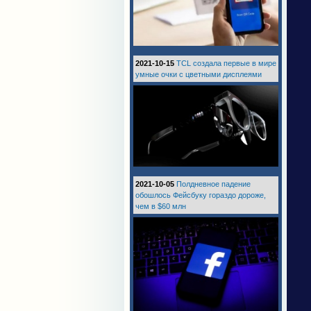
2021-10-15
TCL создала первые в мире
умные очки с цветными дисплеями
2021-10-05
Полдневное падение
обошлось Фейсбуку гораздо дороже,
чем в $60 млн