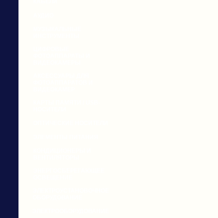
КАБЕЛИ
АУДИО
МУЗЫКАЛЬНЫЕ
ИНСТРУМЕНТЫ
ЦИФРОВЫЕ
ФОТОАППАРАТЫ И
ВИДЕОКАМЕРЫ
АКСЕССУАРЫ ДЛЯ
ФОТОАППАРАТОВ И
ВИДЕОКАМЕР
КАРТЫ ПАМЯТИ / USB-
НОСИТЕЛИ
ОПТИЧЕСКИЕ НОСИТЕЛИ
ЭЛЕМЕНТЫ ПИТАНИЯ
КОНДИЦИОНЕРЫ И
ВЕНТИЛЯТОРЫ
ЭНЕРГОСБЕРЕГАЮЩЕЕ
ОСВЕЩЕНИЕ
ЭЛЕКТРОУСТАНОВОЧНОЕ
ОБОРУДОВАНИЕ
ЭЛЕКТРООБОРУДОВАНИЕ