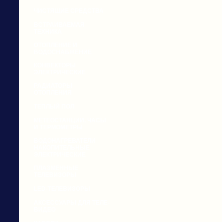
ЧИСТЯЩИЕ СРЕДСТВА
ВСТРАИВАЕМАЯ
ТЕХНИКА
ОТОПЛЕНИЕ И
ВОДОСНАБЖЕНИЕ
КОНВЕКТОРЫ
ЭЛЕКТРИЧЕСКИЕ
РАДИАТОРЫ
ОТОПЛЕНИЯ
ТЕПЛЫЙ ПОЛ
МЕТЕОСТАНЦИИ, ЧАСЫ
И ТЕРМОМЕТРЫ
ВОДОНАГРЕВАТЕЛИ
НАКОПИТЕЛЬНЫЕ
ЭЛЕКТРИЧЕСКИЕ
ПЛАЗМЕННЫЕ
ТЕЛЕВИЗОРЫ
LED-ТЕЛЕВИЗОРЫ
АКСЕССУАРЫ ДЛЯ ТЕЛЕ-
ВИДЕО