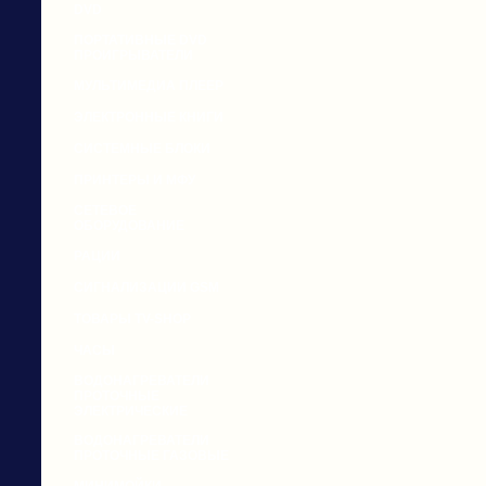
DVD
ПОРТАТИВНЫЕ DVD
ПРОИГРЫВАТЕЛИ
МУЛЬТИМЕДИА ПЛЕЕР
ЭЛЕКТРОННЫЕ КНИГИ
СИСТЕМНЫЕ БЛОКИ
ПРИНТЕРЫ И МФУ
СЕТЕВОЕ
ОБОРУДОВАНИЕ
РАЦИИ
СИГНАЛИЗАЦИИ GSM
ТОВАРЫ TV-SHOP
ЧАСЫ
ВОДОНАГРЕВАТЕЛИ
ПРОТОЧНЫЕ
ЭЛЕКТРИЧЕСКИЕ
ВОДОНАГРЕВАТЕЛИ
ПРОТОЧНЫЕ ГАЗОВЫЕ