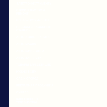
ЭЛЕКТРОИНСТРУМЕНТЫ
СТРОИТЕЛЬСТВО И
РЕМОНТ
БЕНЗОИНСТРУМЕНТЫ
НАСОСЫ И НАСОСНЫЕ
СТАНЦИИ
АВТО-АУДИО ТЕХНИКА
АВТО-МАСЛА
АВТО-ШИНЫ ЛЕТО
АВТО-ЗАПЧАСТИ
ТОВАРЫ ДЛЯ ДЕТИШЕК
НУЖНО ВСЕМ
САД И ОГОРОД
РЕКЛАМНАЯ ПРОДУКЦИЯ
ОЧКИ 3D
КИНЕСКОПНЫЕ
ТЕЛЕВИЗОРЫ