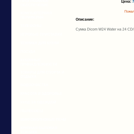
ПРОГРАММНОЕ
Цена:
7
ОБЕСПЕЧЕНИЕ
Пожал
КОМПЬЮТЕРНАЯ
ПЕРИФЕРИЯ
Описание:
ТЕЛЕФОНЫ
Сумка Dicom W24 Water на 24 CD/
ИГРОВЫЕ ПРИСТАВКИ
ТЕХНИКА ДЛЯ КУХНИ
ПОСУДА
КУХОННЫЕ
ПРИНАДЛЕЖНОСТИ
ТОВАРЫ ДЛЯ СПОРТА И
ОТДЫХА
ВОДООЧИСТКА
КРАСОТА И ЗДОРОВЬЕ
УХОД ЗА ОДЕЖДОЙ
ПЫЛЕСОСЫ
МИКРОВОЛНОВЫЕ ПЕЧИ
КРУПНАЯ БЫТОВАЯ
ТЕХНИКА