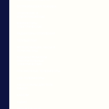
ВСТРАИВАЕМАЯ ТЕХНИКА
ОТОПЛЕНИЕ И
ВОДОСНАБЖЕНИЕ
КОНВЕКТОРЫ
ЭЛЕКТРИЧЕСКИЕ
РАДИАТОРЫ ОТОПЛЕНИЯ
ТЕПЛЫЙ ПОЛ
МЕТЕОСТАНЦИИ, ЧАСЫ И
ТЕРМОМЕТРЫ
ВОДОНАГРЕВАТЕЛИ
НАКОПИТЕЛЬНЫЕ
ЭЛЕКТРИЧЕСКИЕ
ПЛАЗМЕННЫЕ ТЕЛЕВИЗОРЫ
LED-ТЕЛЕВИЗОРЫ
АКСЕССУАРЫ ДЛЯ ТЕЛЕ-
ВИДЕО
КАБЕЛИ
АУДИО