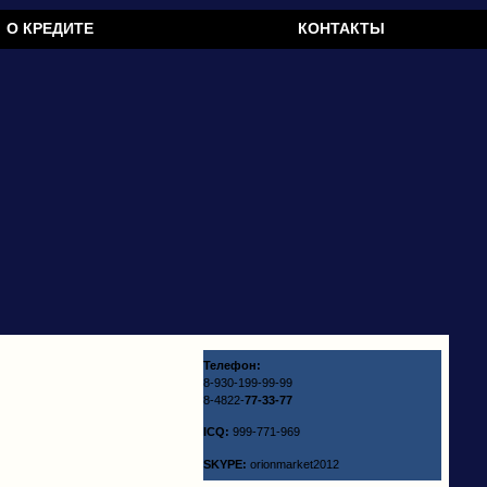
О КРЕДИТЕ
КОНТАКТЫ
Телефон:
8-930-199-99-99
8-4822-
77-33-77
ICQ:
999-771-969
SKYPE:
orionmarket2012