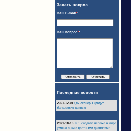
Задать вопрос
Ваш E-mail
*
:
Ваш вопрос
*
:
Последние новости
2021-12-01
QR-сканеры крадут
банковские данные
2021-10-15
TCL создала первые в мире
умные очки с цветными дисплеями