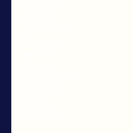
ЭЛЕКТРОННЫЕ КНИГИ
СИСТЕМНЫЕ БЛОКИ
ПРИНТЕРЫ И МФУ
СЕТЕВОЕ ОБОРУДОВАНИЕ
РАЦИИ
СИГНАЛИЗАЦИИ GSM
ТОВАРЫ TV-SHOP
ЧАСЫ
ВОДОНАГРЕВАТЕЛИ
ПРОТОЧНЫЕ ЭЛЕКТРИЧЕСКИЕ
ВОДОНАГРЕВАТЕЛИ
ПРОТОЧНЫЕ ГАЗОВЫЕ
МИНИМОЙКИ
АКСЕССУАРЫ ДЛЯ
МИНИМОЕК
АВТО-КОМПРЕССОРА