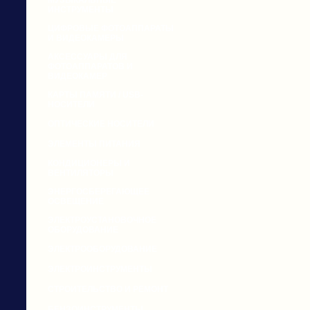
МУЗЫКАЛЬНЫЕ
ИНСТРУМЕНТЫ
ЦИФРОВЫЕ ФОТОАППАРАТЫ
И ВИДЕОКАМЕРЫ
АКСЕССУАРЫ ДЛЯ
ФОТОАППАРАТОВ И
ВИДЕОКАМЕР
КАРТЫ ПАМЯТИ / USB-
НОСИТЕЛИ
ОПТИЧЕСКИЕ НОСИТЕЛИ
ЭЛЕМЕНТЫ ПИТАНИЯ
КОНДИЦИОНЕРЫ И
ВЕНТИЛЯТОРЫ
ЭНЕРГОСБЕРЕГАЮЩЕЕ
ОСВЕЩЕНИЕ
ЭЛЕКТРОУСТАНОВОЧНОЕ
ОБОРУДОВАНИЕ
ЭЛЕКТРООБОРУДОВАНИЕ
ЭЛЕКТРОИНСТРУМЕНТЫ
СТРОИТЕЛЬСТВО И РЕМОНТ
БЕНЗОИНСТРУМЕНТЫ