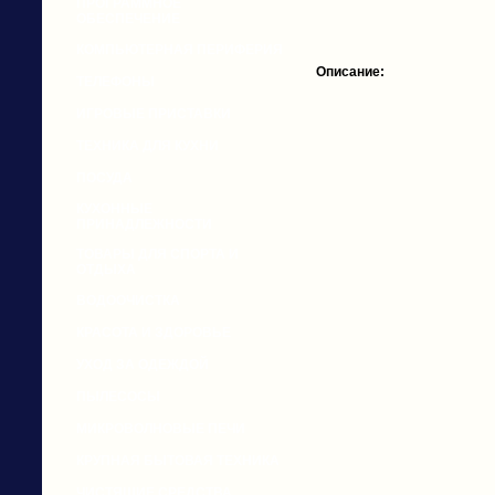
ПРОГРАММНОЕ
ОБЕСПЕЧЕНИЕ
КОМПЬЮТЕРНАЯ ПЕРИФЕРИЯ
Описание:
ТЕЛЕФОНЫ
ИГРОВЫЕ ПРИСТАВКИ
ТЕХНИКА ДЛЯ КУХНИ
ПОСУДА
КУХОННЫЕ
ПРИНАДЛЕЖНОСТИ
ТОВАРЫ ДЛЯ СПОРТА И
ОТДЫХА
ВОДООЧИСТКА
КРАСОТА И ЗДОРОВЬЕ
УХОД ЗА ОДЕЖДОЙ
ПЫЛЕСОСЫ
МИКРОВОЛНОВЫЕ ПЕЧИ
КРУПНАЯ БЫТОВАЯ ТЕХНИКА
ЧИСТЯЩИЕ СРЕДСТВА