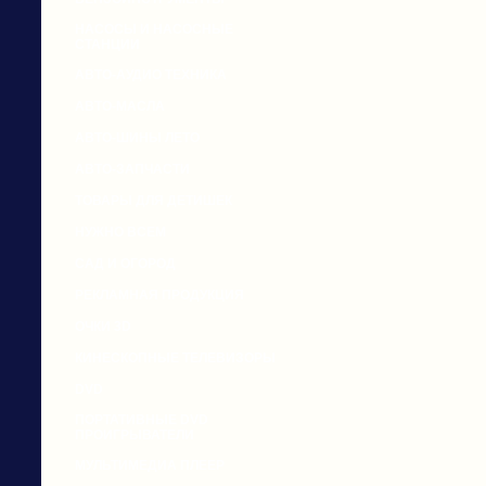
НАСОСЫ И НАСОСНЫЕ
СТАНЦИИ
АВТО-АУДИО ТЕХНИКА
АВТО-МАСЛА
АВТО-ШИНЫ ЛЕТО
АВТО-ЗАПЧАСТИ
ТОВАРЫ ДЛЯ ДЕТИШЕК
НУЖНО ВСЕМ
САД И ОГОРОД
РЕКЛАМНАЯ ПРОДУКЦИЯ
ОЧКИ 3D
КИНЕСКОПНЫЕ ТЕЛЕВИЗОРЫ
DVD
ПОРТАТИВНЫЕ DVD
ПРОИГРЫВАТЕЛИ
МУЛЬТИМЕДИА ПЛЕЕР