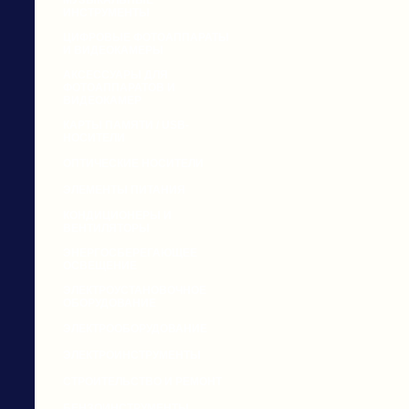
МУЗЫКАЛЬНЫЕ
ИНСТРУМЕНТЫ
ЦИФРОВЫЕ ФОТОАППАРАТЫ
И ВИДЕОКАМЕРЫ
АКСЕССУАРЫ ДЛЯ
ФОТОАППАРАТОВ И
ВИДЕОКАМЕР
КАРТЫ ПАМЯТИ / USB-
НОСИТЕЛИ
ОПТИЧЕСКИЕ НОСИТЕЛИ
ЭЛЕМЕНТЫ ПИТАНИЯ
КОНДИЦИОНЕРЫ И
ВЕНТИЛЯТОРЫ
ЭНЕРГОСБЕРЕГАЮЩЕЕ
ОСВЕЩЕНИЕ
ЭЛЕКТРОУСТАНОВОЧНОЕ
ОБОРУДОВАНИЕ
ЭЛЕКТРООБОРУДОВАНИЕ
ЭЛЕКТРОИНСТРУМЕНТЫ
СТРОИТЕЛЬСТВО И РЕМОНТ
БЕНЗОИНСТРУМЕНТЫ