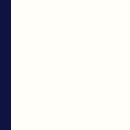
НАСОСЫ И НАСОСНЫЕ
СТАНЦИИ
АВТО-АУДИО ТЕХНИКА
АВТО-МАСЛА
АВТО-ШИНЫ ЛЕТО
АВТО-ЗАПЧАСТИ
ТОВАРЫ ДЛЯ ДЕТИШЕК
НУЖНО ВСЕМ
САД И ОГОРОД
РЕКЛАМНАЯ ПРОДУКЦИЯ
ОЧКИ 3D
КИНЕСКОПНЫЕ ТЕЛЕВИЗОРЫ
DVD
ПОРТАТИВНЫЕ DVD
ПРОИГРЫВАТЕЛИ
МУЛЬТИМЕДИА ПЛЕЕР