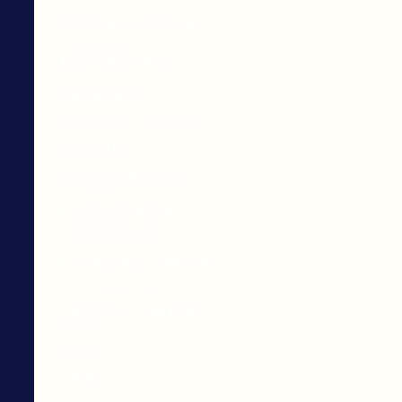
ВСТРАИВАЕМАЯ ТЕХНИКА
ОТОПЛЕНИЕ И
ВОДОСНАБЖЕНИЕ
КОНВЕКТОРЫ
ЭЛЕКТРИЧЕСКИЕ
РАДИАТОРЫ ОТОПЛЕНИЯ
ТЕПЛЫЙ ПОЛ
МЕТЕОСТАНЦИИ, ЧАСЫ И
ТЕРМОМЕТРЫ
ВОДОНАГРЕВАТЕЛИ
НАКОПИТЕЛЬНЫЕ
ЭЛЕКТРИЧЕСКИЕ
ПЛАЗМЕННЫЕ ТЕЛЕВИЗОРЫ
LED-ТЕЛЕВИЗОРЫ
АКСЕССУАРЫ ДЛЯ ТЕЛЕ-
ВИДЕО
КАБЕЛИ
АУДИО