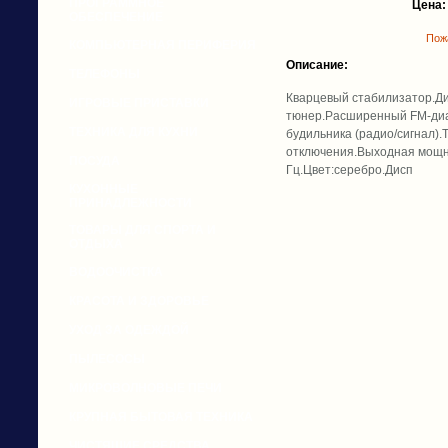
ПРОГРАММНОЕ
Цена:
ОБЕСПЕЧЕНИЕ
Пожа
КОМПЬЮТЕРНАЯ ПЕРИФЕРИЯ
Описание:
ТЕЛЕФОНЫ
Кварцевый стабилизатор.Дис
ИГРОВЫЕ ПРИСТАВКИ
тюнер.Расширенный FM-диа
ТЕХНИКА ДЛЯ КУХНИ
будильника (радио/сигнал).
отключения.Выходная мощно
ПОСУДА
Гц.Цвет:серебро.Дисп
КУХОННЫЕ
ПРИНАДЛЕЖНОСТИ
ТОВАРЫ ДЛЯ СПОРТА И
ОТДЫХА
ВОДООЧИСТКА
КРАСОТА И ЗДОРОВЬЕ
УХОД ЗА ОДЕЖДОЙ
ПЫЛЕСОСЫ
МИКРОВОЛНОВЫЕ ПЕЧИ
КРУПНАЯ БЫТОВАЯ ТЕХНИКА
ЧИСТЯЩИЕ СРЕДСТВА