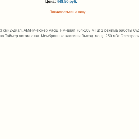
Цена:
448.50 руб.
Пожаловаться на цену...
2,3 см) 2-диап. AM/FM-тюнер Расш. FM-диап. (64-108 МГц) 2 режима работы бу
а Таймер автом. откл. Мембранные клавиши Выход. мощ.: 250 мВт Электропит.