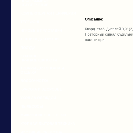
ПРОГРАММНОЕ
ОБЕСПЕЧЕНИЕ
КОМПЬЮТЕРНАЯ ПЕРИФЕРИЯ
Описание:
ТЕЛЕФОНЫ
Кварц. стаб. Дисплей 0,9" (
ИГРОВЫЕ ПРИСТАВКИ
Повторный сигнал будильник
ТЕХНИКА ДЛЯ КУХНИ
памяти при
ПОСУДА
КУХОННЫЕ
ПРИНАДЛЕЖНОСТИ
ТОВАРЫ ДЛЯ СПОРТА И
ОТДЫХА
ВОДООЧИСТКА
КРАСОТА И ЗДОРОВЬЕ
УХОД ЗА ОДЕЖДОЙ
ПЫЛЕСОСЫ
МИКРОВОЛНОВЫЕ ПЕЧИ
КРУПНАЯ БЫТОВАЯ ТЕХНИКА
ЧИСТЯЩИЕ СРЕДСТВА