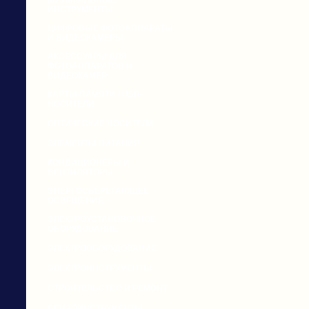
МУЗЫКАЛЬНЫЕ
ИНСТРУМЕНТЫ
ЦИФРОВЫЕ ФОТОАППАРАТЫ
И ВИДЕОКАМЕРЫ
АКСЕССУАРЫ ДЛЯ
ФОТОАППАРАТОВ И
ВИДЕОКАМЕР
КАРТЫ ПАМЯТИ / USB-
НОСИТЕЛИ
ОПТИЧЕСКИЕ НОСИТЕЛИ
ЭЛЕМЕНТЫ ПИТАНИЯ
КОНДИЦИОНЕРЫ И
ВЕНТИЛЯТОРЫ
ЭНЕРГОСБЕРЕГАЮЩЕЕ
ОСВЕЩЕНИЕ
ЭЛЕКТРОУСТАНОВОЧНОЕ
ОБОРУДОВАНИЕ
ЭЛЕКТРООБОРУДОВАНИЕ
ЭЛЕКТРОИНСТРУМЕНТЫ
СТРОИТЕЛЬСТВО И РЕМОНТ
БЕНЗОИНСТРУМЕНТЫ