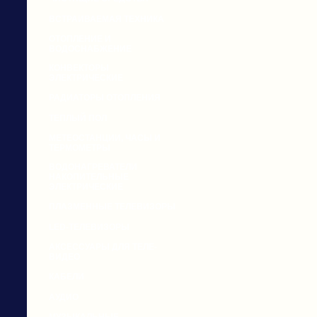
ВСТРАИВАЕМАЯ ТЕХНИКА
ОТОПЛЕНИЕ И
ВОДОСНАБЖЕНИЕ
КОНВЕКТОРЫ
ЭЛЕКТРИЧЕСКИЕ
РАДИАТОРЫ ОТОПЛЕНИЯ
ТЕПЛЫЙ ПОЛ
МЕТЕОСТАНЦИИ, ЧАСЫ И
ТЕРМОМЕТРЫ
ВОДОНАГРЕВАТЕЛИ
НАКОПИТЕЛЬНЫЕ
ЭЛЕКТРИЧЕСКИЕ
ПЛАЗМЕННЫЕ ТЕЛЕВИЗОРЫ
LED-ТЕЛЕВИЗОРЫ
АКСЕССУАРЫ ДЛЯ ТЕЛЕ-
ВИДЕО
КАБЕЛИ
АУДИО