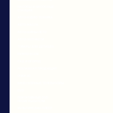
НАСОСЫ И НАСОСНЫЕ
СТАНЦИИ
АВТО-АУДИО ТЕХНИКА
АВТО-МАСЛА
АВТО-ШИНЫ ЛЕТО
АВТО-ЗАПЧАСТИ
ТОВАРЫ ДЛЯ ДЕТИШЕК
НУЖНО ВСЕМ
САД И ОГОРОД
РЕКЛАМНАЯ ПРОДУКЦИЯ
ОЧКИ 3D
КИНЕСКОПНЫЕ ТЕЛЕВИЗОРЫ
DVD
ПОРТАТИВНЫЕ DVD
ПРОИГРЫВАТЕЛИ
МУЛЬТИМЕДИА ПЛЕЕР