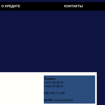
О КРЕДИТЕ
КОНТАКТЫ
Телефон:
8-930-199-99-99
8-4822-
77-33-77
ICQ:
999-771-969
SKYPE:
orionmarket2012