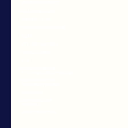
ЭЛЕКТРОННЫЕ КНИГИ
СИСТЕМНЫЕ БЛОКИ
ПРИНТЕРЫ И МФУ
СЕТЕВОЕ ОБОРУДОВАНИЕ
РАЦИИ
СИГНАЛИЗАЦИИ GSM
ТОВАРЫ TV-SHOP
ЧАСЫ
ВОДОНАГРЕВАТЕЛИ
ПРОТОЧНЫЕ ЭЛЕКТРИЧЕСКИЕ
ВОДОНАГРЕВАТЕЛИ
ПРОТОЧНЫЕ ГАЗОВЫЕ
МИНИМОЙКИ
АКСЕССУАРЫ ДЛЯ
МИНИМОЕК
АВТО-КОМПРЕССОРА