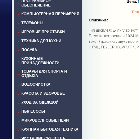
ПРОГРАММНОЕ
Цена:
ОБЕСПЕЧЕНИЕ
Пожа
КОМПЬЮТЕРНАЯ ПЕРИФЕРИЯ
Описание:
ТЕЛЕФОНЫ
Тип дисплея: E-Ink Vizplex™
ИГРОВЫЕ ПРИСТАВКИ
Память: встроенная 1024 М
ТЕХНИКА ДЛЯ КУХНИ
текст / графика / звук / пр
HTML, FB2, EPUB, WTXT / J
ПОСУДА
КУХОННЫЕ
ПРИНАДЛЕЖНОСТИ
ТОВАРЫ ДЛЯ СПОРТА И
ОТДЫХА
ВОДООЧИСТКА
КРАСОТА И ЗДОРОВЬЕ
УХОД ЗА ОДЕЖДОЙ
ПЫЛЕСОСЫ
МИКРОВОЛНОВЫЕ ПЕЧИ
КРУПНАЯ БЫТОВАЯ ТЕХНИКА
ЧИСТЯЩИЕ СРЕДСТВА