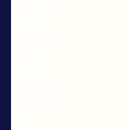
ВСТРАИВАЕМАЯ ТЕХНИКА
ОТОПЛЕНИЕ И
ВОДОСНАБЖЕНИЕ
КОНВЕКТОРЫ
ЭЛЕКТРИЧЕСКИЕ
РАДИАТОРЫ ОТОПЛЕНИЯ
ТЕПЛЫЙ ПОЛ
МЕТЕОСТАНЦИИ, ЧАСЫ И
ТЕРМОМЕТРЫ
ВОДОНАГРЕВАТЕЛИ
НАКОПИТЕЛЬНЫЕ
ЭЛЕКТРИЧЕСКИЕ
ПЛАЗМЕННЫЕ ТЕЛЕВИЗОРЫ
LED-ТЕЛЕВИЗОРЫ
АКСЕССУАРЫ ДЛЯ ТЕЛЕ-
ВИДЕО
КАБЕЛИ
АУДИО