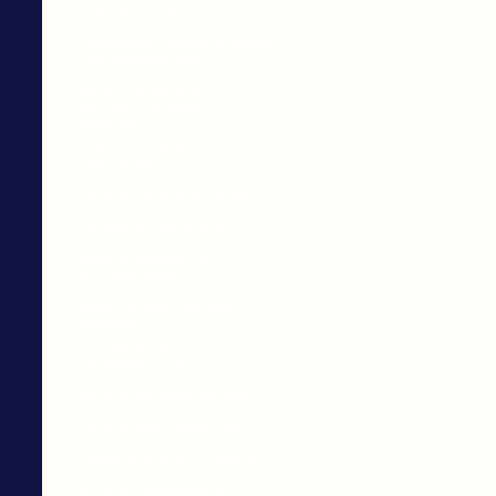
МУЗЫКАЛЬНЫЕ
ИНСТРУМЕНТЫ
ЦИФРОВЫЕ ФОТОАППАРАТЫ
И ВИДЕОКАМЕРЫ
АКСЕССУАРЫ ДЛЯ
ФОТОАППАРАТОВ И
ВИДЕОКАМЕР
КАРТЫ ПАМЯТИ / USB-
НОСИТЕЛИ
ОПТИЧЕСКИЕ НОСИТЕЛИ
ЭЛЕМЕНТЫ ПИТАНИЯ
КОНДИЦИОНЕРЫ И
ВЕНТИЛЯТОРЫ
ЭНЕРГОСБЕРЕГАЮЩЕЕ
ОСВЕЩЕНИЕ
ЭЛЕКТРОУСТАНОВОЧНОЕ
ОБОРУДОВАНИЕ
ЭЛЕКТРООБОРУДОВАНИЕ
ЭЛЕКТРОИНСТРУМЕНТЫ
СТРОИТЕЛЬСТВО И РЕМОНТ
БЕНЗОИНСТРУМЕНТЫ