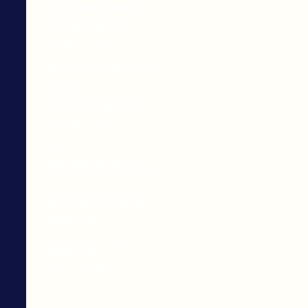
ЭЛЕКТРОННЫЕ КНИГИ
СИСТЕМНЫЕ БЛОКИ
ПРИНТЕРЫ И МФУ
СЕТЕВОЕ ОБОРУДОВАНИЕ
РАЦИИ
СИГНАЛИЗАЦИИ GSM
ТОВАРЫ TV-SHOP
ЧАСЫ
ВОДОНАГРЕВАТЕЛИ
ПРОТОЧНЫЕ ЭЛЕКТРИЧЕСКИЕ
ВОДОНАГРЕВАТЕЛИ
ПРОТОЧНЫЕ ГАЗОВЫЕ
МИНИМОЙКИ
АКСЕССУАРЫ ДЛЯ
МИНИМОЕК
АВТО-КОМПРЕССОРА