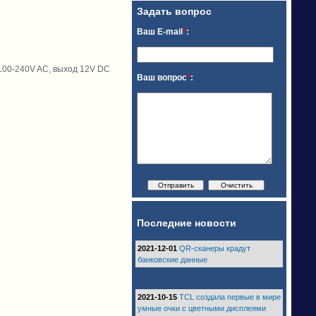
Задать вопрос
Ваш E-mail
*
:
 100-240V AC, выход 12V DC
Ваш вопрос
*
:
Последние новости
2021-12-01
QR-сканеры крадут
банковские данные
2021-10-15
TCL создала первые в мире
умные очки с цветными дисплеями