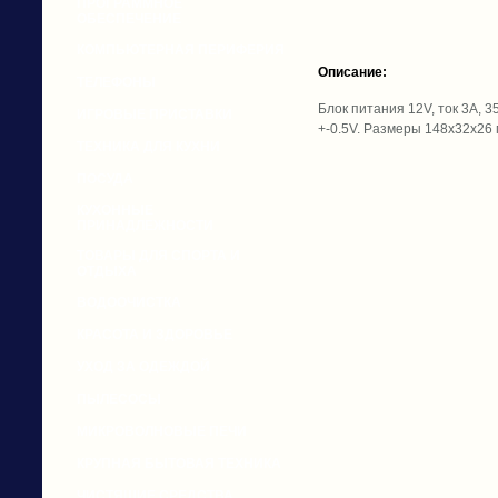
ПРОГРАММНОЕ
ОБЕСПЕЧЕНИЕ
КОМПЬЮТЕРНАЯ ПЕРИФЕРИЯ
Описание:
ТЕЛЕФОНЫ
Блок питания 12V, ток 3А, 
ИГРОВЫЕ ПРИСТАВКИ
+-0.5V. Размеры 148х32х26 
ТЕХНИКА ДЛЯ КУХНИ
ПОСУДА
КУХОННЫЕ
ПРИНАДЛЕЖНОСТИ
ТОВАРЫ ДЛЯ СПОРТА И
ОТДЫХА
ВОДООЧИСТКА
КРАСОТА И ЗДОРОВЬЕ
УХОД ЗА ОДЕЖДОЙ
ПЫЛЕСОСЫ
МИКРОВОЛНОВЫЕ ПЕЧИ
КРУПНАЯ БЫТОВАЯ ТЕХНИКА
ЧИСТЯЩИЕ СРЕДСТВА