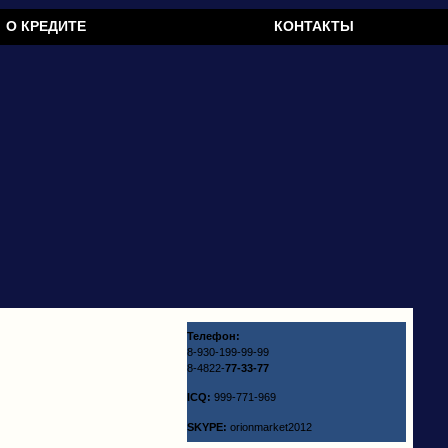
О КРЕДИТЕ
КОНТАКТЫ
Телефон:
8-930-199-99-99
8-4822-
77-33-77
ICQ:
999-771-969
SKYPE:
orionmarket2012