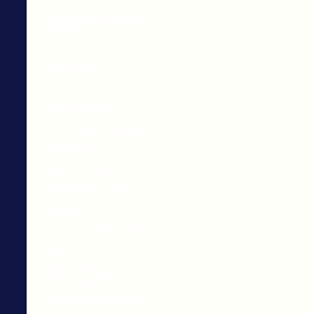
НАСОСЫ И НАСОСНЫЕ
СТАНЦИИ
АВТО-АУДИО ТЕХНИКА
АВТО-МАСЛА
АВТО-ШИНЫ ЛЕТО
АВТО-ЗАПЧАСТИ
ТОВАРЫ ДЛЯ ДЕТИШЕК
НУЖНО ВСЕМ
САД И ОГОРОД
РЕКЛАМНАЯ ПРОДУКЦИЯ
ОЧКИ 3D
КИНЕСКОПНЫЕ ТЕЛЕВИЗОРЫ
DVD
ПОРТАТИВНЫЕ DVD
ПРОИГРЫВАТЕЛИ
МУЛЬТИМЕДИА ПЛЕЕР